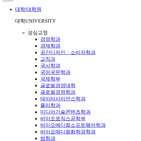
대학/대학원
대학
UNIVERSITY
성심교정
경영학과
경제학과
공간디자인ㆍ소비자학과
교직과
국사학과
국어국문학과
국제학부
글로벌경영대학
글로벌경영학과
데이터사이언스학과
물리학과
미디어기술콘텐츠학과
바이오로직스공학부
바이오메디컬소프트웨어학과
바이오메디컬화학공학과
법학과