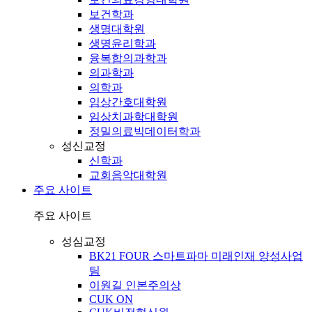
보건학과
생명대학원
생명윤리학과
융복합의과학과
의과학과
의학과
임상간호대학원
임상치과학대학원
정밀의료빅데이터학과
성신교정
신학과
교회음악대학원
주요 사이트
주요 사이트
성심교정
BK21 FOUR 스마트파마 미래인재 양성사업
팀
이원길 인본주의상
CUK ON