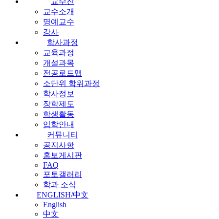
교수진
교수소개
명예교수
강사
학사과정
교육과정
개설과목
전공로드맵
소단위 학위과정
학사정보
장학제도
학생활동
입학안내
커뮤니티
공지사항
홍보게시판
FAQ
포토갤러리
학과 소식
ENGLISH/中文
English
中文