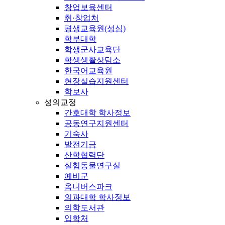
창업보육센터
취·창업처
평생교육원(성심)
학부대학
학생군사교육단
학생생활상담소
한국어교육원
현장실습지원센터
학보사
성의교정
간호대학 학사정보
공동연구지원센터
기숙사
발전기금
산학협력단
실험동물연구실
예비군
옴니버스파크
의과대학 학사정보
의학도서관
입학처