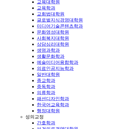
교육대학원
교육학과
교회법대학원
글로벌지식경영대학원
미디어기술콘텐츠학과
문화영성대학원
사회복지대학원
상담심리대학원
생명과학과
생활문화학과
예술미디어융합학과
의료인공지능학과
일반대학원
종교학과
중독학과
의류학과
패션디자인학과
한국어교육학과
행정대학원
성의교정
간호학과
보건의료경영대학원