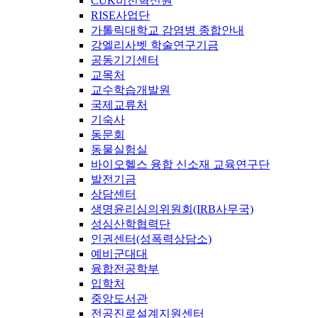
CUK비전혁신원
RISE사업단
가톨릭대학교 감염병 종합안내
강엘리사벳 학술연구기금
공동기기센터
교목처
교수학습개발원
국제교류처
기숙사
동문회
동물실험실
바이오헬스 융합 신소재 교육연구단
발전기금
상담센터
생명윤리심의위원회(IRB사무국)
성심산학협력단
인권센터(성폭력상담소)
예비군대대
융합전공학부
입학처
중앙도서관
전공진로설계지원센터